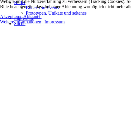
Website und die Nutzererfahrung zu verbessern (Tracking Cookies). Si
Bilder
Bitte beachten Sie, dass bei einer Ablehnung womöglich nicht mehr alle
Bilder von Events
Prototypen, Unikate und seltenes
Akzeptieren
Ablehnen
Impressum
Weitere Informationen
|
Impressum
Suche