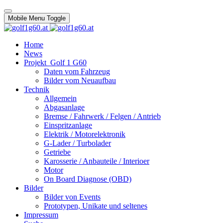
Mobile Menu Toggle
Home
News
Projekt_Golf 1 G60
Daten vom Fahrzeug
Bilder vom Neuaufbau
Technik
Allgemein
Abgasanlage
Bremse / Fahrwerk / Felgen / Antrieb
Einspritzanlage
Elektrik / Motorelektronik
G-Lader / Turbolader
Getriebe
Karosserie / Anbauteile / Interioer
Motor
On Board Diagnose (OBD)
Bilder
Bilder von Events
Prototypen, Unikate und seltenes
Impressum