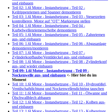
und einbauen
Teil 02: 1.6l Motor - Instandsetzung - Teil 02 -
Keilrippenriemen und Spanner demontieren
Teil 03: 1.6l Motor - Instandsetzung - Teil 03 - Steuerzeiten
kontrollieren, Motor auf "OT" Markierung stellen
Teil 04: 1.6l Motor - Instandsetzung - Teil 04 -
Kurbelwellenriemenscheibe demontieren
Teil 05: 1.6l Motor - Instandsetzung - Teil 05 - Zahnriemen
aus- und einbauen
Teil 06: 1.6l Motor - Instandsetzung - Teil 06 - Abgasanlage
demontieren/montieren
Teil 07: 1.6l Motor - Instandsetzung - Teil 07 -
Zylinderkopfhaube/Ventildeckel aus- und einbauen
Teil 08: 1.6l Motor - Instandsetzung - Teil 08 - Zylinderkopf
aus- und wieder einbauen
Teil 09: 1.6l Motor - Instandsetzung - Teil 09 -
Nockenwelle aus- und einbauen
<- Hier bist du im
Moment
Teil 10: 1.6l Motor - Instandsetzung - Teil 10 - Hydrostößel,
Ventilschaftdichtung und Nockenwellendichtring tauschen
Teil 11: 1.6l Motor - Instandsetzung - Teil 11 - Ölwanne und
Ölschwallblech abbauen
Teil 12: 1.6l Motor - Instandsetzung - Teil 12 - Kolben aus-
und einbauen
Teil 13: 1.6l Motor - Instandsetzung - Teil 13 - Kolbenringe