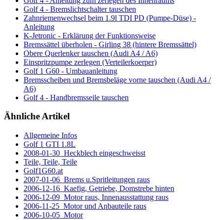
Golf 4 - Anleitung zum zerlegen des Innenraums
Golf 4 - Bremslichtschalter tauschen
Zahnriemenwechsel beim 1.9l TDI PD (Pumpe-Düse) -
Anleitung
K-Jetronic - Erklärung der Funktionsweise
Bremssättel überholen - Girling 38 (hintere Bremssättel)
Obere Querlenker tauschen (Audi A4 / A6)
Einspritzpumpe zerlegen (Verteilerkoerper)
Golf 1 G60 - Umbauanleitung
Bremsscheiben und Bremsbeläge vorne tauschen (Audi A4 /
A6)
Golf 4 - Handbremsseile tauschen
Ähnliche Artikel
Allgemeine Infos
Golf 1 GTI 1.8L
2008-01-30_Heckblech eingeschweisst
Teile, Teile, Teile
Golf1G60.at
2007-01-06_Brems u.Spritleitungen raus
2006-12-16_Kaefig, Getriebe, Domstrebe hinten
2006-12-09_Motor raus, Innenausstattung raus
2006-11-25_Motor und Anbauteile raus
2006-10-05_Motor