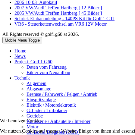
2006-10-03_Autokauf
2007 VW/Audi Treffen Hartberg [ 12 Bilder ]
2005 VW/Audi Treffen Hartberg [ 45 Bilder ]
Schrick Einbauanleitung - 140PS Kit für Golf 1 GTI
VR6 - Steuerkettenwechsel am VR6 12V Motor
All Rights reserved © golf1g60.at 2026.
Mobile Menu Toggle
Home
News
Projekt_Golf 1 G60
Daten vom Fahrzeug
Bilder vom Neuaufbau
Technik
Allgemein
Abgasanlage
Bremse / Fahrwerk / Felgen / Antrieb
Einspritzanlage
Elektrik / Motorelektronik
G-Lader / Turbolader
Getriebe
Wir benutzen Cookies
Karosserie / Anbauteile / Interioer
Motor
Wir nutzen Cookies auf unserer Website. Einige von ihnen sind essenzie
On Board Diagnose (OBD)