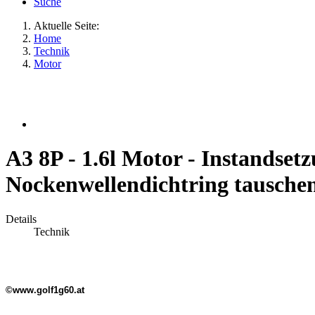
Suche
Aktuelle Seite:
Home
Technik
Motor
A3 8P - 1.6l Motor - Instandsetz
Nockenwellendichtring tauschen
Details
Technik
©www.golf1g60.at