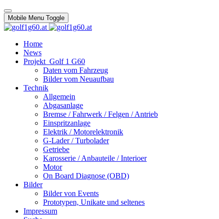
Mobile Menu Toggle
Home
News
Projekt_Golf 1 G60
Daten vom Fahrzeug
Bilder vom Neuaufbau
Technik
Allgemein
Abgasanlage
Bremse / Fahrwerk / Felgen / Antrieb
Einspritzanlage
Elektrik / Motorelektronik
G-Lader / Turbolader
Getriebe
Karosserie / Anbauteile / Interioer
Motor
On Board Diagnose (OBD)
Bilder
Bilder von Events
Prototypen, Unikate und seltenes
Impressum