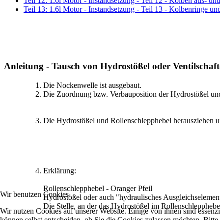
Teil 12: 1.6l Motor - Instandsetzung - Teil 12 - Kolben aus- un
Teil 13: 1.6l Motor - Instandsetzung - Teil 13 - Kolbenringe un
Anleitung - Tausch von Hydrostößel oder Ventilschaf
Die Nockenwelle ist ausgebaut.
Die Zuordnung bzw. Verbauposition der Hydrostößel und
Die Hydrostößel und Rollenschlepphebel herausziehen un
Erklärung:
Rollenschlepphebel - Oranger Pfeil
Wir benutzen Cookies
Hydrostößel oder auch "hydraulisches Ausgleichselement
Die Stelle, an der das Hydrostößel im Rollenschlepphebel
Wir nutzen Cookies auf unserer Website. Einige von ihnen sind essenzi
können selbst entscheiden, ob Sie die Cookies zulassen möchten. Bitte