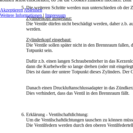
Die weiteren Schritte werden nun unterschieden ob der 
Akzeptieren
Ablehnen
Weitere Informationen
|
Impressum
Zylinderkopf ausgebaut:
Die Ventile dürfen nicht beschädigt werden, daher z.b. a
werden.
Zylinderkopf eingebaut:
Die Ventile sollen später nicht in den Brennraum fallen,
Totpunkt sein.
Dafür z.b. einen langen Schraubendreher in das Kerzenlo
dann die Kurbelwelle so lange drehen (oder mit eingeleg
Dies ist dann der untere Totpunkt dieses Zylinders. Der 
Danach einen Druckluftanschlussadapter in das Zündker
Dies verhindert, dass das Ventil in den Brennraum fällt.
Erklärung - Ventilschaftdichtung:
Um die Ventilschaftdichtungen tauschen zu können müss
Die Ventilfedern werden durch den oberen Ventilfedertell