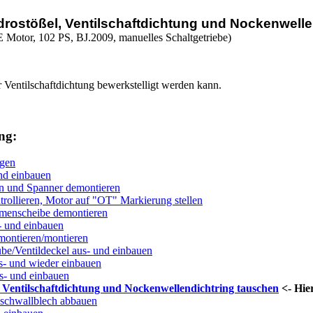
 Hydrostößel, Ventilschaftdichtung und Nockenwell
 Motor, 102 PS, BJ.2009, manuelles Schaltgetriebe)
 Ventilschaftdichtung bewerkstelligt werden kann.
ng:
ngen
und einbauen
men und Spanner demontieren
ontrollieren, Motor auf "OT" Markierung stellen
iemenscheibe demontieren
s- und einbauen
emontieren/montieren
aube/Ventildeckel aus- und einbauen
us- und wieder einbauen
us- und einbauen
el, Ventilschaftdichtung und Nockenwellendichtring tauschen
<- Hie
Ölschwallblech abbauen