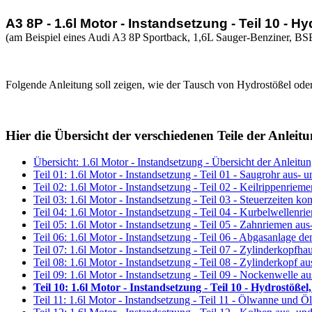
A3 8P - 1.6l Motor - Instandsetzung - Teil 10 -
(am Beispiel eines Audi A3 8P Sportback, 1,6L Sauger-Benziner, BSE
Folgende Anleitung soll zeigen, wie der Tausch von Hydrostößel oder
Hier die Übersicht der verschiedenen Teile der Anleitu
Übersicht: 1.6l Motor - Instandsetzung - Übersicht der Anleitu
Teil 01: 1.6l Motor - Instandsetzung - Teil 01 - Saugrohr aus- 
Teil 02: 1.6l Motor - Instandsetzung - Teil 02 - Keilrippenrie
Teil 03: 1.6l Motor - Instandsetzung - Teil 03 - Steuerzeiten k
Teil 04: 1.6l Motor - Instandsetzung - Teil 04 - Kurbelwellenr
Teil 05: 1.6l Motor - Instandsetzung - Teil 05 - Zahnriemen au
Teil 06: 1.6l Motor - Instandsetzung - Teil 06 - Abgasanlage d
Teil 07: 1.6l Motor - Instandsetzung - Teil 07 - Zylinderkopfh
Teil 08: 1.6l Motor - Instandsetzung - Teil 08 - Zylinderkopf a
Teil 09: 1.6l Motor - Instandsetzung - Teil 09 - Nockenwelle a
Teil 10: 1.6l Motor - Instandsetzung - Teil 10 - Hydrostöß
Teil 11: 1.6l Motor - Instandsetzung - Teil 11 - Ölwanne und 