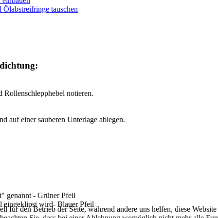
d einbauen
d Ölabstreifringe tauschen
tdichtung:
 Rollenschlepphebel notieren.
d auf einer sauberen Unterlage ablegen.
" genannt - Grüner Pfeil
 eingeklipst wird- Blauer Pfeil
ell für den Betrieb der Seite, während andere uns helfen, diese Websit
 beachten Sie, dass bei einer Ablehnung womöglich nicht mehr alle Funk