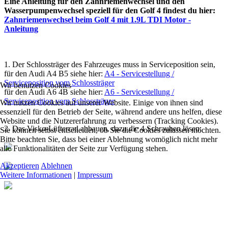
Eine Anleitung für den Zahnriemenwechsel und den
Wasserpumpenwechsel speziell für den Golf 4 findest du hier:
Zahnriemenwechsel beim Golf 4 mit 1.9L TDI Motor -
Anleitung
1. Der Schlossträger des Fahrzeuges muss in Serviceposition sein,
für den Audi A4 B5 siehe hier:
A4 - Servicestellung /
Serviceposition vom Schlossträger
Wir benutzen Cookies
für den Audi A6 4B siehe hier:
A6 - Servicestellung /
Serviceposition vom Schlossträger
Wir nutzen Cookies auf unserer Website. Einige von ihnen sind
essenziell für den Betrieb der Seite, während andere uns helfen, diese
Website und die Nutzererfahrung zu verbessern (Tracking Cookies).
2. Das Visko-Lüfterrad abbauen, dazu die 4 Schrauben lösen:
Sie können selbst entscheiden, ob Sie die Cookies zulassen möchten.
Bitte beachten Sie, dass bei einer Ablehnung womöglich nicht mehr
alle Funktionalitäten der Seite zur Verfügung stehen.
Akzeptieren
Ablehnen
Weitere Informationen
|
Impressum