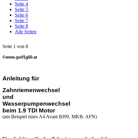
Seite 4
Seite 5
Seite 6
Seite 7
Seite 8
Alle Seiten
Seite 1 von 8
©www.golf1g60.at
Anleitung für
Zahnriemenwechsel
und
Wasserpumpenwechsel
beim 1.9 TDI Motor
(am Beispiel eines A4 Avant BJ99, MKB: AFN)