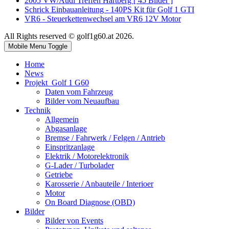
2005 VW/Audi Treffen Hartberg [ 45 Bilder ]
Schrick Einbauanleitung - 140PS Kit für Golf 1 GTI
VR6 - Steuerkettenwechsel am VR6 12V Motor
All Rights reserved © golf1g60.at 2026.
Mobile Menu Toggle
Home
News
Projekt_Golf 1 G60
Daten vom Fahrzeug
Bilder vom Neuaufbau
Technik
Allgemein
Abgasanlage
Bremse / Fahrwerk / Felgen / Antrieb
Einspritzanlage
Elektrik / Motorelektronik
G-Lader / Turbolader
Getriebe
Karosserie / Anbauteile / Interioer
Motor
On Board Diagnose (OBD)
Bilder
Bilder von Events