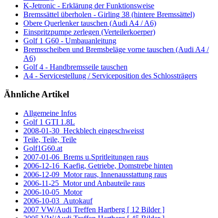
K-Jetronic - Erklärung der Funktionsweise
Bremssättel überholen - Girling 38 (hintere Bremssättel)
Obere Querlenker tauschen (Audi A4 / A6)
Einspritzpumpe zerlegen (Verteilerkoerper)
Golf 1 G60 - Umbauanleitung
Bremsscheiben und Bremsbeläge vorne tauschen (Audi A4 /
A6)
Golf 4 - Handbremsseile tauschen
A4 - Servicestellung / Serviceposition des Schlossträgers
Ähnliche Artikel
Allgemeine Infos
Golf 1 GTI 1.8L
2008-01-30_Heckblech eingeschweisst
Teile, Teile, Teile
Golf1G60.at
2007-01-06_Brems u.Spritleitungen raus
2006-12-16_Kaefig, Getriebe, Domstrebe hinten
2006-12-09_Motor raus, Innenausstattung raus
2006-11-25_Motor und Anbauteile raus
2006-10-05_Motor
2006-10-03_Autokauf
2007 VW/Audi Treffen Hartberg [ 12 Bilder ]