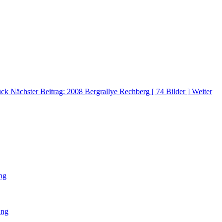
ück
Nächster Beitrag: 2008 Bergrallye Rechberg [ 74 Bilder ]
Weiter
ng
ung