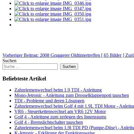
Vorheriger Beitrag: 2008 Graggerer Oldtimertreffen [ 65 Bilder ]
Zur
Suchen
Suchen
Beliebteste Artikel
Zahnriemenwechsel beim 1.9 TDI - Anleitung
Mono-Jetronic - Anleitung zum Drosselklappenpoti tauschen
TDI - Probleme und deren Lösungen
Zahnriemenwechsel beim Golf 4 mit 1.9L TDI Motor - Anleitu
VR6 - Steuerkettenwechsel am VR6 12V Motor
Golf 4 - Anleitung zum zerlegen des Innenraums
Golf 4 - Bremslichtschalter tauschen
Zahnriemenwechsel beim 1.9l TDI PD (Pumpe-Düse) - Anleit
K-Jetronic - Erklärung der Funktionsweise