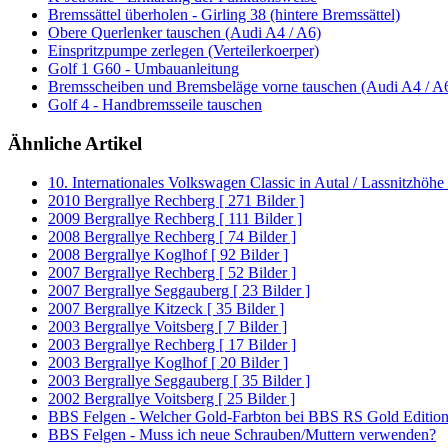
Bremssättel überholen - Girling 38 (hintere Bremssättel)
Obere Querlenker tauschen (Audi A4 / A6)
Einspritzpumpe zerlegen (Verteilerkoerper)
Golf 1 G60 - Umbauanleitung
Bremsscheiben und Bremsbeläge vorne tauschen (Audi A4 / A
Golf 4 - Handbremsseile tauschen
Ähnliche Artikel
10. Internationales Volkswagen Classic in Autal / Lassnitzhöhe 
2010 Bergrallye Rechberg [ 271 Bilder ]
2009 Bergrallye Rechberg [ 111 Bilder ]
2008 Bergrallye Rechberg [ 74 Bilder ]
2008 Bergrallye Koglhof [ 92 Bilder ]
2007 Bergrallye Rechberg [ 52 Bilder ]
2007 Bergrallye Seggauberg [ 23 Bilder ]
2007 Bergrallye Kitzeck [ 35 Bilder ]
2003 Bergrallye Voitsberg [ 7 Bilder ]
2003 Bergrallye Rechberg [ 17 Bilder ]
2003 Bergrallye Koglhof [ 20 Bilder ]
2003 Bergrallye Seggauberg [ 35 Bilder ]
2002 Bergrallye Voitsberg [ 25 Bilder ]
BBS Felgen - Welcher Gold-Farbton bei BBS RS Gold Editio
BBS Felgen - Muss ich neue Schrauben/Muttern verwenden?