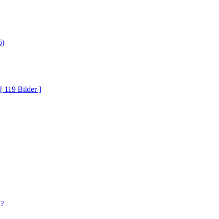
6)
[ 119 Bilder ]
n?