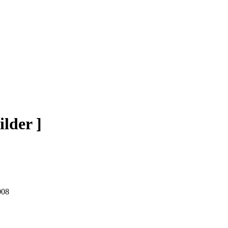
ilder ]
008