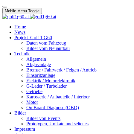
Mobile Menu Toggle
Home
News
Projekt_Golf 1 G60
Daten vom Fahrzeug
Bilder vom Neuaufbau
Technik
Allgemein
Abgasanlage
Bremse / Fahrwerk / Felgen / Antrieb
Einspritzanlage
Elektrik / Motorelektronik
G-Lader / Turbolader
Getriebe
Karosserie / Anbauteile / Interioer
Motor
On Board Diagnose (OBD)
Bilder
Bilder von Events
Prototypen, Unikate und seltenes
Impressum