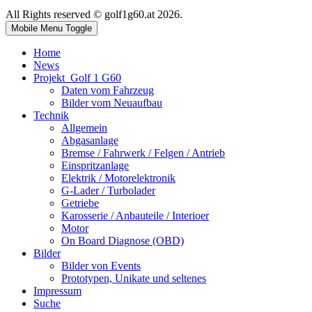
All Rights reserved © golf1g60.at 2026.
Mobile Menu Toggle
Home
News
Projekt_Golf 1 G60
Daten vom Fahrzeug
Bilder vom Neuaufbau
Technik
Allgemein
Abgasanlage
Bremse / Fahrwerk / Felgen / Antrieb
Einspritzanlage
Elektrik / Motorelektronik
G-Lader / Turbolader
Getriebe
Karosserie / Anbauteile / Interioer
Motor
On Board Diagnose (OBD)
Bilder
Bilder von Events
Prototypen, Unikate und seltenes
Impressum
Suche