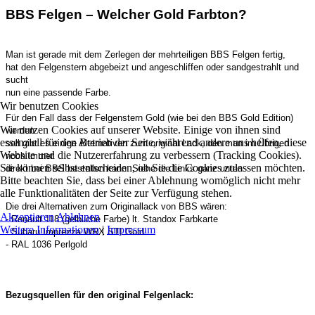
BBS Felgen – Welcher Gold Farbton?
Man ist gerade mit dem Zerlegen der mehrteiligen BBS Felgen fertig,
hat den Felgenstern abgebeizt und angeschliffen oder sandgestrahlt und
sucht
nun eine passende Farbe.
Wir benutzen Cookies
Für den Fall dass der Felgenstern Gold (wie bei den BBS Gold Edition)
Wir nutzen Cookies auf unserer Website. Einige von ihnen sind
werden
essenziell für den Betrieb der Seite, während andere uns helfen, diese
soll gibt es einige Alternativen zum original Lack, den man im Übrigen
Website und die Nutzererfahrung zu verbessern (Tracking Cookies).
noch immer
Sie können selbst entscheiden, ob Sie die Cookies zulassen möchten.
direkt bei BBS bestellen kann. Siehe die Links ganz unten.
Bitte beachten Sie, dass bei einer Ablehnung womöglich nicht mehr
alle Funktionalitäten der Seite zur Verfügung stehen.
Die drei Alternativen zum Originallack von BBS wären:
Akzeptieren
Ablehnen
- Renault 118 (gelbliche Farbe) lt. Standox Farbkarte
Weitere Informationen
|
Impressum
- Subaru Imprezza WRX STI Gold
- RAL 1036 Perlgold
Bezugsquellen für den original Felgenlack: