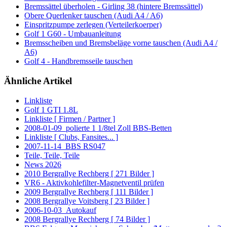
Bremssättel überholen - Girling 38 (hintere Bremssättel)
Obere Querlenker tauschen (Audi A4 / A6)
Einspritzpumpe zerlegen (Verteilerkoerper)
Golf 1 G60 - Umbauanleitung
Bremsscheiben und Bremsbeläge vorne tauschen (Audi A4 /
A6)
Golf 4 - Handbremsseile tauschen
Ähnliche Artikel
Linkliste
Golf 1 GTI 1.8L
Linkliste [ Firmen / Partner ]
2008-01-09_polierte 1 1/8tel Zoll BBS-Betten
Linkliste [ Clubs, Fansites... ]
2007-11-14_BBS RS047
Teile, Teile, Teile
News 2026
2010 Bergrallye Rechberg [ 271 Bilder ]
VR6 - Aktivkohlefilter-Magnetventil prüfen
2009 Bergrallye Rechberg [ 111 Bilder ]
2008 Bergrallye Voitsberg [ 23 Bilder ]
2006-10-03_Autokauf
2008 Bergrallye Rechberg [ 74 Bilder ]