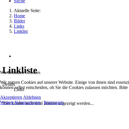
Suche
Aktuelle Seite:
Home
Bilder
Links
Linklist
Linkliste
Wir benutzen Cookies
Wir nutzen Cookies auf unserer Website. Einige von ihnen sind essenzi
Details
können selbst entscheiden, ob Sie die Cookies zulassen möchten. Bitte
Links
Akzeptieren
Ablehnen
Weitere Informationen
|
Impressum
Hier könnte auch dein Banner angezeigt werden...