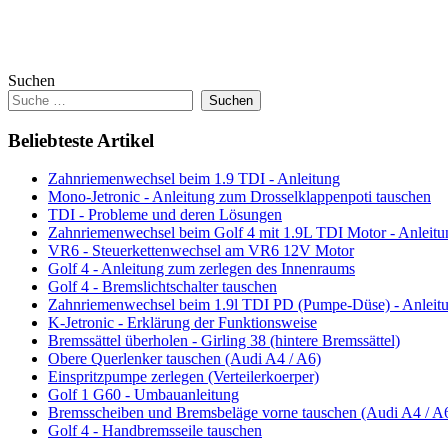
Suchen
Suchen
Beliebteste Artikel
Zahnriemenwechsel beim 1.9 TDI - Anleitung
Mono-Jetronic - Anleitung zum Drosselklappenpoti tauschen
TDI - Probleme und deren Lösungen
Zahnriemenwechsel beim Golf 4 mit 1.9L TDI Motor - Anleitu
VR6 - Steuerkettenwechsel am VR6 12V Motor
Golf 4 - Anleitung zum zerlegen des Innenraums
Golf 4 - Bremslichtschalter tauschen
Zahnriemenwechsel beim 1.9l TDI PD (Pumpe-Düse) - Anleit
K-Jetronic - Erklärung der Funktionsweise
Bremssättel überholen - Girling 38 (hintere Bremssättel)
Obere Querlenker tauschen (Audi A4 / A6)
Einspritzpumpe zerlegen (Verteilerkoerper)
Golf 1 G60 - Umbauanleitung
Bremsscheiben und Bremsbeläge vorne tauschen (Audi A4 / A
Golf 4 - Handbremsseile tauschen