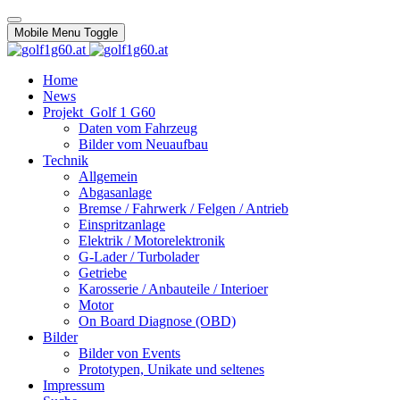
Mobile Menu Toggle
Home
News
Projekt_Golf 1 G60
Daten vom Fahrzeug
Bilder vom Neuaufbau
Technik
Allgemein
Abgasanlage
Bremse / Fahrwerk / Felgen / Antrieb
Einspritzanlage
Elektrik / Motorelektronik
G-Lader / Turbolader
Getriebe
Karosserie / Anbauteile / Interioer
Motor
On Board Diagnose (OBD)
Bilder
Bilder von Events
Prototypen, Unikate und seltenes
Impressum