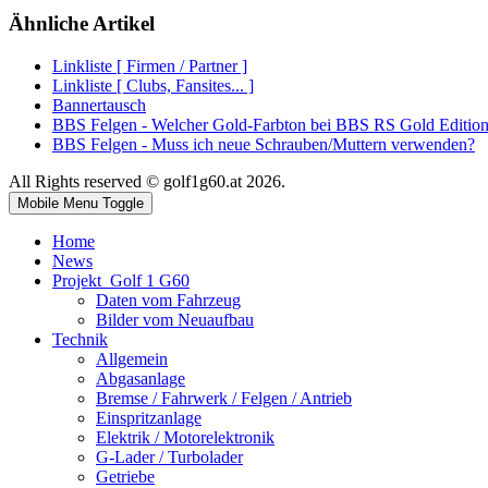
Ähnliche Artikel
Linkliste [ Firmen / Partner ]
Linkliste [ Clubs, Fansites... ]
Bannertausch
BBS Felgen - Welcher Gold-Farbton bei BBS RS Gold Editio
BBS Felgen - Muss ich neue Schrauben/Muttern verwenden?
All Rights reserved © golf1g60.at 2026.
Mobile Menu Toggle
Home
News
Projekt_Golf 1 G60
Daten vom Fahrzeug
Bilder vom Neuaufbau
Technik
Allgemein
Abgasanlage
Bremse / Fahrwerk / Felgen / Antrieb
Einspritzanlage
Elektrik / Motorelektronik
G-Lader / Turbolader
Getriebe