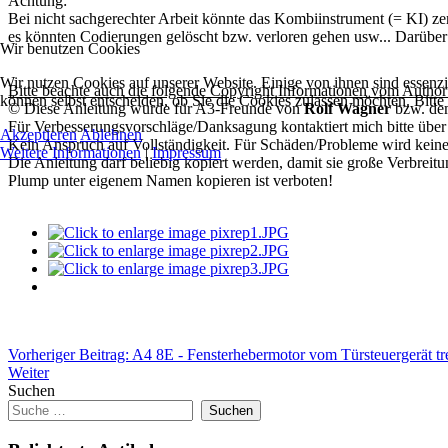
Achtung:
Bei nicht sachgerechter Arbeit könnte das Kombiinstrument (= KI) zer
es könnten Codierungen gelöscht bzw. verloren gehen usw... Darüber 
Wir benutzen Cookies
Wir nutzen Cookies auf unserer Website. Einige von ihnen sind essenzi
Bitte beachte auch die folgende Copyright Informationen vom Author 
können selbst entscheiden, ob Sie die Cookies zulassen möchten. Bitte
© Diese Anleitung wurde für A3-Freunde von
Rolf Wagner
bzw. de
Für Verbesserungsvorschläge/Danksagung kontaktiert mich bitte über
Akzeptieren
Ablehnen
Kein Anspruch auf Vollständigkeit. Für Schäden/Probleme wird kei
Weitere Informationen
|
Impressum
Die Anleitung darf beliebig kopiert werden, damit sie große Verbreitu
Plump unter eigenem Namen kopieren ist verboten!
Vorheriger Beitrag: A4 8E - Fensterhebermotor vom Türsteuergerät tr
Weiter
Suchen
Suchen