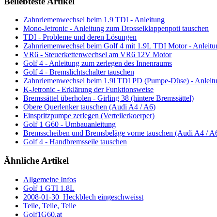
Beliebteste Artikel
Zahnriemenwechsel beim 1.9 TDI - Anleitung
Mono-Jetronic - Anleitung zum Drosselklappenpoti tauschen
TDI - Probleme und deren Lösungen
Zahnriemenwechsel beim Golf 4 mit 1.9L TDI Motor - Anleitu
VR6 - Steuerkettenwechsel am VR6 12V Motor
Golf 4 - Anleitung zum zerlegen des Innenraums
Golf 4 - Bremslichtschalter tauschen
Zahnriemenwechsel beim 1.9l TDI PD (Pumpe-Düse) - Anleit
K-Jetronic - Erklärung der Funktionsweise
Bremssättel überholen - Girling 38 (hintere Bremssättel)
Obere Querlenker tauschen (Audi A4 / A6)
Einspritzpumpe zerlegen (Verteilerkoerper)
Golf 1 G60 - Umbauanleitung
Bremsscheiben und Bremsbeläge vorne tauschen (Audi A4 / A
Golf 4 - Handbremsseile tauschen
Ähnliche Artikel
Allgemeine Infos
Golf 1 GTI 1.8L
2008-01-30_Heckblech eingeschweisst
Teile, Teile, Teile
Golf1G60.at