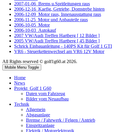
2007-01-06_Brems u.Spritleitungen raus
2006-12-16_Kaefig, Getriebe, Domstrebe hinten
2006-12-09_Motor raus, Innenausstattung raus
2006-11-25_Motor und Anbauteile raus
2006-10-05_Motor
2006-10-03_Autokauf
2007 VW/Audi Treffen Hartberg [ 12 Bilder ]
2005 VW/Audi Treffen Hartberg [ 45 Bilder ]
Schrick Einbauanleitung - 140PS Kit für Golf 1 GTI
VR6 - Steuerkettenwechsel am VR6 12V Motor
All Rights reserved © golf1g60.at 2026.
Mobile Menu Toggle
Home
News
Projekt_Golf 1 G60
Daten vom Fahrzeug
Bilder vom Neuaufbau
Technik
Allgemein
Abgasanlage
Bremse / Fahrwerk / Felgen / Antrieb
Einspritzanlage
Elektrik / Motorelektronik