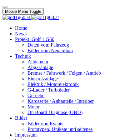
Mobile Menu Toggle
Home
News
Projekt_Golf 1 G60
Daten vom Fahrzeug
Bilder vom Neuaufbau
Technik
Allgemein
Abgasanlage
Bremse / Fahrwerk / Felgen / Antrieb
Einspritzanlage
Elektrik / Motorelektronik
G-Lader / Turbolader
Getriebe
Karosserie / Anbauteile / Interioer
Motor
On Board Diagnose (OBD)
Bilder
Bilder von Events
Prototypen, Unikate und seltenes
Impressum