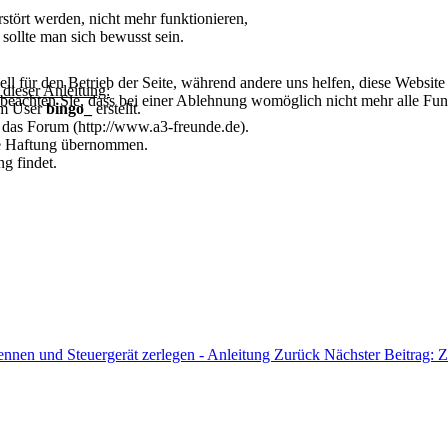
stört werden, nicht mehr funktionieren,
sollte man sich bewusst sein.
ell für den Betrieb der Seite, während andere uns helfen, diese Websit
dieser Anleitung:
 beachten Sie, dass bei einer Ablehnung womöglich nicht mehr alle Funk
m User
bingo_
erstellt.
 das Forum (http://www.a3-freunde.de).
ne Haftung übernommen.
ng findet.
ennen und Steuergerät zerlegen - Anleitung
Zurück
Nächster Beitrag: Z