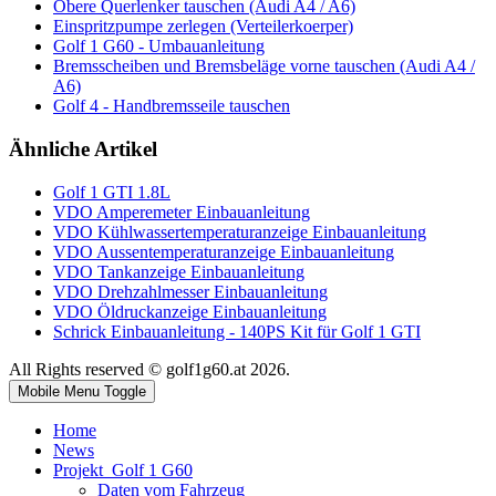
Obere Querlenker tauschen (Audi A4 / A6)
Einspritzpumpe zerlegen (Verteilerkoerper)
Golf 1 G60 - Umbauanleitung
Bremsscheiben und Bremsbeläge vorne tauschen (Audi A4 /
A6)
Golf 4 - Handbremsseile tauschen
Ähnliche Artikel
Golf 1 GTI 1.8L
VDO Amperemeter Einbauanleitung
VDO Kühlwassertemperaturanzeige Einbauanleitung
VDO Aussentemperaturanzeige Einbauanleitung
VDO Tankanzeige Einbauanleitung
VDO Drehzahlmesser Einbauanleitung
VDO Öldruckanzeige Einbauanleitung
Schrick Einbauanleitung - 140PS Kit für Golf 1 GTI
All Rights reserved © golf1g60.at 2026.
Mobile Menu Toggle
Home
News
Projekt_Golf 1 G60
Daten vom Fahrzeug