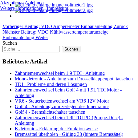
Akzeptieren
Ablehnen
Weitere Informationen
|
Impressum
Vorheriger Beitrag: VDO Amperemeter Einbauanleitung
Zurück
Nächster Beitrag: VDO Kühlwassertemperaturanzeige
Einbauanleitung
Weiter
Suchen
Suchen
Beliebteste Artikel
Zahnriemenwechsel beim 1.9 TDI - Anleitung
Mono-Jetronic - Anleitung zum Drosselklappenpoti tauschen
TDI - Probleme und deren Lösungen
Zahnriemenwechsel beim Golf 4 mit 1.9L TDI Motor -
Anleitung
VR6 - Steuerkettenwechsel am VR6 12V Motor
Golf 4 - Anleitung zum zerlegen des Innenraums
Golf 4 - Bremslichtschalter tauschen
Zahnriemenwechsel beim 1.9l TDI PD (Pumpe-Düse) -
Anleitung
K-Jetronic - Erklärung der Funktionsweise
Bremssättel überholen - Girling 38 (hintere Bremssättel)