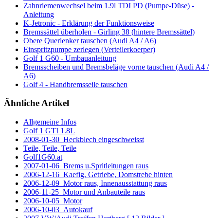
Zahnriemenwechsel beim 1.9l TDI PD (Pumpe-Düse) -
Anleitung
K-Jetronic - Erklärung der Funktionsweise
Bremssättel überholen - Girling 38 (hintere Bremssättel)
Obere Querlenker tauschen (Audi A4 / A6)
Einspritzpumpe zerlegen (Verteilerkoerper)
Golf 1 G60 - Umbauanleitung
Bremsscheiben und Bremsbeläge vorne tauschen (Audi A4 /
A6)
Golf 4 - Handbremsseile tauschen
Ähnliche Artikel
Allgemeine Infos
Golf 1 GTI 1.8L
2008-01-30_Heckblech eingeschweisst
Teile, Teile, Teile
Golf1G60.at
2007-01-06_Brems u.Spritleitungen raus
2006-12-16_Kaefig, Getriebe, Domstrebe hinten
2006-12-09_Motor raus, Innenausstattung raus
2006-11-25_Motor und Anbauteile raus
2006-10-05_Motor
2006-10-03_Autokauf