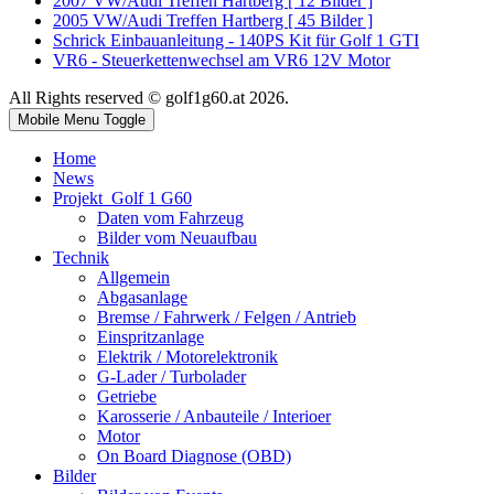
2007 VW/Audi Treffen Hartberg [ 12 Bilder ]
2005 VW/Audi Treffen Hartberg [ 45 Bilder ]
Schrick Einbauanleitung - 140PS Kit für Golf 1 GTI
VR6 - Steuerkettenwechsel am VR6 12V Motor
All Rights reserved © golf1g60.at 2026.
Mobile Menu Toggle
Home
News
Projekt_Golf 1 G60
Daten vom Fahrzeug
Bilder vom Neuaufbau
Technik
Allgemein
Abgasanlage
Bremse / Fahrwerk / Felgen / Antrieb
Einspritzanlage
Elektrik / Motorelektronik
G-Lader / Turbolader
Getriebe
Karosserie / Anbauteile / Interioer
Motor
On Board Diagnose (OBD)
Bilder