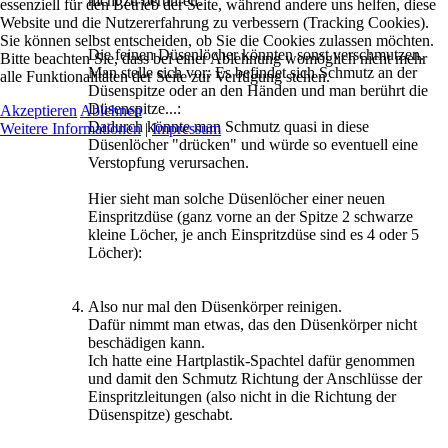
nicht zu berühren.
essenziell für den Betrieb der Seite, während andere uns helfen, diese
Website und die Nutzererfahrung zu verbessern (Tracking Cookies).
Sie können selbst entscheiden, ob Sie die Cookies zulassen möchten.
Die feinen Düsenlöcher könnten sonst verschmutzen.
Bitte beachten Sie, dass bei einer Ablehnung womöglich nicht mehr
Man stelle sich vor: Es befindet sich Schmutz an der
alle Funktionalitäten der Seite zur Verfügung stehen.
Düsenspitze oder an den Händen und man berührt die
Düsenspitze...:
Akzeptieren
Ablehnen
Dadurch könnte man Schmutz quasi in diese
Weitere Informationen
|
Impressum
Düsenlöcher "drücken" und würde so eventuell eine
Verstopfung verursachen.
Hier sieht man solche Düsenlöcher einer neuen
Einspritzdüse (ganz vorne an der Spitze 2 schwarze
kleine Löcher, je anch Einspritzdüse sind es 4 oder 5
Löcher):
Also nur mal den Düsenkörper reinigen.
Dafür nimmt man etwas, das den Düsenkörper nicht
beschädigen kann.
Ich hatte eine Hartplastik-Spachtel dafür genommen
und damit den Schmutz Richtung der Anschlüsse der
Einspritzleitungen (also nicht in die Richtung der
Düsenspitze) geschabt.