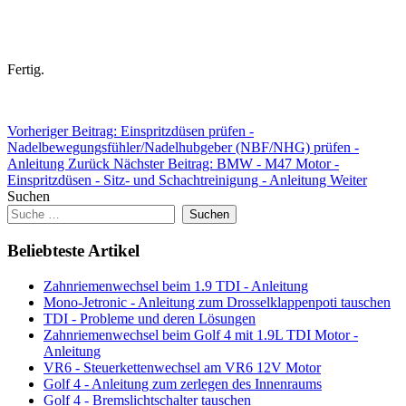
Fertig.
Vorheriger Beitrag: Einspritzdüsen prüfen -
Nadelbewegungsfühler/Nadelhubgeber (NBF/NHG) prüfen -
Anleitung
Zurück
Nächster Beitrag: BMW - M47 Motor -
Einspritzdüsen - Sitz- und Schachtreinigung - Anleitung
Weiter
Suchen
Suchen
Beliebteste Artikel
Zahnriemenwechsel beim 1.9 TDI - Anleitung
Mono-Jetronic - Anleitung zum Drosselklappenpoti tauschen
TDI - Probleme und deren Lösungen
Zahnriemenwechsel beim Golf 4 mit 1.9L TDI Motor -
Anleitung
VR6 - Steuerkettenwechsel am VR6 12V Motor
Golf 4 - Anleitung zum zerlegen des Innenraums
Golf 4 - Bremslichtschalter tauschen