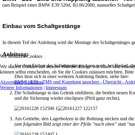
(am Beispiel eines BMW E39 520d, BJ.06/2000, manuelles Schaltget
Einbau vom Schaltgestänge
In diesem Teil der Anleitung wird die Montage des Schaltgestänges ge
Anleitung:
Wir benutzen Cookies
Vor dem Einbau des Schaltgestänges kann noch, bei Bedarf, di
Wir nutzen Cookies auf unserer Website. Einige von ihnen sind essenzi
können selbst entscheiden, ob Sie die Cookies zulassen möchten. Bitte
Dies lässt sich in einer weiteren Anleitung finden, siehe hier:
BMW - E39 - ZMS und Kupplung tauschen - Übersicht - Anle
Akzeptieren
Ablehnen
Weitere Informationen
|
Impressum
Die Schaltstange in das Gelenk einführen, die beiden neuen Kuns
und die Sicherung wieder einclipsen (Pfeil ganz rechts).
Am Getriebe, den Lagerbolzen in die Bohrung stecken und die 
(am folgenden Bild zeigt einer der Pfeile "nach oben" statt "n