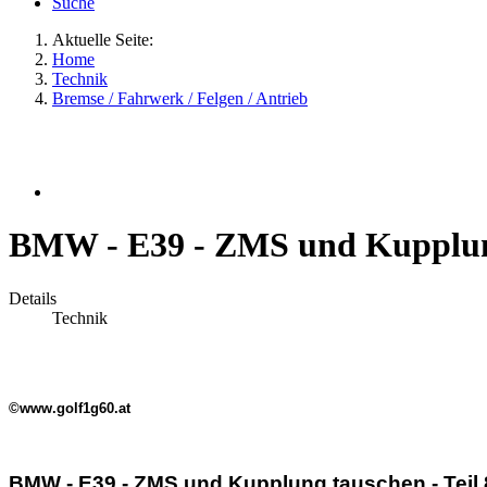
Suche
Aktuelle Seite:
Home
Technik
Bremse / Fahrwerk / Felgen / Antrieb
BMW - E39 - ZMS und Kupplung 
Details
Technik
©www.golf1g60.at
BMW - E39 - ZMS und Kupplung tauschen - Teil 