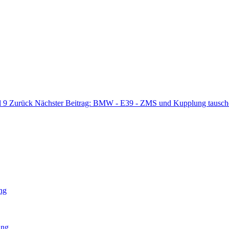
l 9
Zurück
Nächster Beitrag: BMW - E39 - ZMS und Kupplung tausche
ng
ung