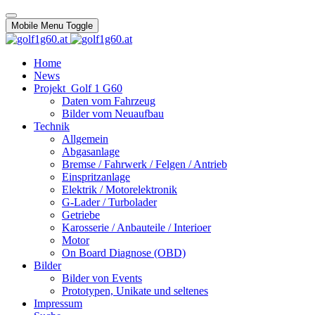
Mobile Menu Toggle
Home
News
Projekt_Golf 1 G60
Daten vom Fahrzeug
Bilder vom Neuaufbau
Technik
Allgemein
Abgasanlage
Bremse / Fahrwerk / Felgen / Antrieb
Einspritzanlage
Elektrik / Motorelektronik
G-Lader / Turbolader
Getriebe
Karosserie / Anbauteile / Interioer
Motor
On Board Diagnose (OBD)
Bilder
Bilder von Events
Prototypen, Unikate und seltenes
Impressum