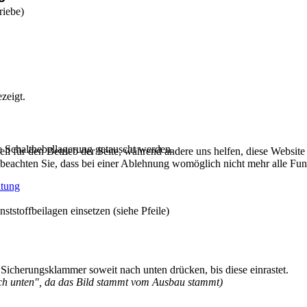
riebe)
zeigt.
e Schalthebellagerung getauscht werden.
ell für den Betrieb der Seite, während andere uns helfen, diese Websit
 beachten Sie, dass bei einer Ablehnung womöglich nicht mehr alle Funk
itung
tstoffbeilagen einsetzen (siehe Pfeile)
Sicherungsklammer soweit nach unten drücken, bis diese einrastet.
ach unten", da
das Bild stammt vom Ausbau stammt)