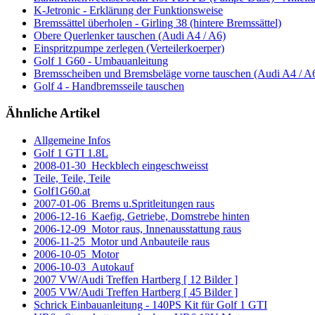
K-Jetronic - Erklärung der Funktionsweise
Bremssättel überholen - Girling 38 (hintere Bremssättel)
Obere Querlenker tauschen (Audi A4 / A6)
Einspritzpumpe zerlegen (Verteilerkoerper)
Golf 1 G60 - Umbauanleitung
Bremsscheiben und Bremsbeläge vorne tauschen (Audi A4 / A
Golf 4 - Handbremsseile tauschen
Ähnliche Artikel
Allgemeine Infos
Golf 1 GTI 1.8L
2008-01-30_Heckblech eingeschweisst
Teile, Teile, Teile
Golf1G60.at
2007-01-06_Brems u.Spritleitungen raus
2006-12-16_Kaefig, Getriebe, Domstrebe hinten
2006-12-09_Motor raus, Innenausstattung raus
2006-11-25_Motor und Anbauteile raus
2006-10-05_Motor
2006-10-03_Autokauf
2007 VW/Audi Treffen Hartberg [ 12 Bilder ]
2005 VW/Audi Treffen Hartberg [ 45 Bilder ]
Schrick Einbauanleitung - 140PS Kit für Golf 1 GTI