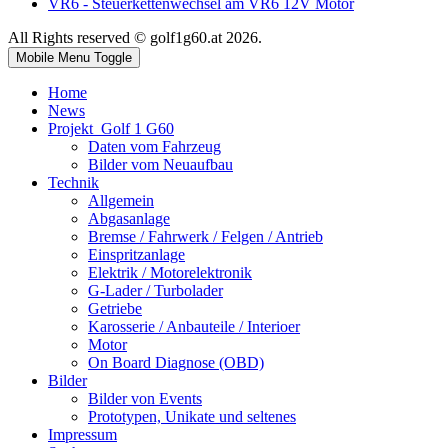
VR6 - Steuerkettenwechsel am VR6 12V Motor
All Rights reserved © golf1g60.at 2026.
Mobile Menu Toggle
Home
News
Projekt_Golf 1 G60
Daten vom Fahrzeug
Bilder vom Neuaufbau
Technik
Allgemein
Abgasanlage
Bremse / Fahrwerk / Felgen / Antrieb
Einspritzanlage
Elektrik / Motorelektronik
G-Lader / Turbolader
Getriebe
Karosserie / Anbauteile / Interioer
Motor
On Board Diagnose (OBD)
Bilder
Bilder von Events
Prototypen, Unikate und seltenes
Impressum