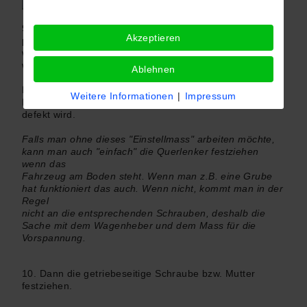
9. Nun einen Wagenheber unter der Radnabe
Akzeptieren
positionieren und hochpumpen, bis das Einstellmass,
welches unter Punkt 2 ausgemessen
wurde, erreicht ist.
Ablehnen
Diese damit erreichte Vorspannung verhindert, dass das
Weitere Informationen
|
Impressum
Lager unter Spannung steht und somit frühzeitig wieder
defekt wird.
Falls man ohne dieses "Einstellmass" arbeiten möchte,
kann man auch "einfach" die Querlenker festziehen
wenn das
Fahrzeug am Boden steht. Wenn man z.B. eine Grube
hat funktioniert das auch. Wenn nicht, kommt man in der
Regel
nicht an die entsprechenden Schrauben, deshalb die
Sache mit dem Wagenheber und dem Mass für die
Vorspannung.
10. Dann die getriebeseitige Schraube bzw. Mutter
festziehen.