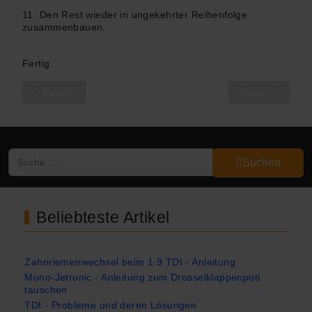
11. Den Rest wieder in ungekehrter Reihenfolge
zusammenbauen.
Fertig.
Vorheriger Beitrag: A4 8D - Hinterachslager tauschen - Anle
Nächster Beitra
Zurück
Weiter
Suchen
Suchen
Beliebteste Artikel
Zahnriemenwechsel beim 1.9 TDI - Anleitung
Mono-Jetronic - Anleitung zum Drosselklappenpoti
tauschen
TDI - Probleme und deren Lösungen