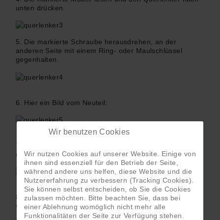
unten drücken.
5. Die markierte Schraube herausdrehen, an der
anderen Seite mit einem Ring- oder Maulschlüssel
gegenhalten.
6. Hier ein Bild vom Neuteil:
Wir benutzen Cookies
7. Den neuen Querlenker mit der neuen Mutter
Wir nutzen Cookies auf unserer Website. Einige von
(radnabenseitig) wieder festziehen.
ihnen sind essenziell für den Betrieb der Seite,
während andere uns helfen, diese Website und die
Nutzererfahrung zu verbessern (Tracking Cookies).
Sie können selbst entscheiden, ob Sie die Cookies
8. Getriebeseitig die neue Schraube mit neuer Mutter
zulassen möchten. Bitte beachten Sie, dass bei
wieder einsetzen und handfest anziehen.
einer Ablehnung womöglich nicht mehr alle
Funktionalitäten der Seite zur Verfügung stehen.