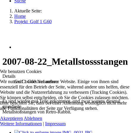
Suche
Aktuelle Seite:
Home
Projekt_Golf 1 G60
2007-08-22_Metallstossstangen
Wir benutzen Cookies
Details
Wir nutzen Cookies auf unserer Website. Einige von ihnen sind
Golf 1 G60 Neuaufbau
essenziell für den Betrieb der Seite, während andere uns helfen, diese
Website und die Nutzererfahrung zu verbessern (Tracking Cookies).
Sie können selbst entscheiden, ob Sie die Cookies zulassen möchten.
Es sind wieder mal Teile gekommen, und zwar warens diesmal
Bitte beachten Sie, dass bei einer Ablehnung womöglich nicht mehr
grundierte
alle Funktionalitäten der Seite zur Verfügung stehen.
Metallstoßstangen von Retro-Rabbit.
Akzeptieren
Ablehnen
Weitere Informationen
|
Impressum