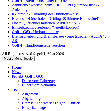
Golf 4 - Bremslichtschalter tauschen
Zahnriemenwechsel beim 1.9l TDI PD (Pumpe-Düse) -
Anleitung
K-Jetronic - Erklärung der Funktionsweise
Bremssättel überholen - Girling 38 (hintere Bremssättel)
Obere Querlenker tauschen (Audi A4 / A6)
Einspritzpumpe zerlegen (Verteilerkoerper)
Golf 1 G60 - Umbauanleitung
Bremsscheiben und Bremsbeläge vorne tauschen (Audi A4 /
A6)
Golf 4 - Handbremsseile tauschen
All Rights reserved © golf1g60.at 2026.
Mobile Menu Toggle
Home
News
Projekt_Golf 1 G60
Daten vom Fahrzeug
Bilder vom Neuaufbau
Technik
Allgemein
Abgasanlage
Bremse / Fahrwerk / Felgen / Antrieb
Einspritzanlage