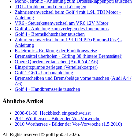
Mono-Jetronic - Anleitung zum Drosselklappenpoti tauschen
TDI - Probleme und deren Lösungen
Zahnriemenwechsel beim Golf 4 mit 1.9L TDI Motor -
Anleitung
VR6 - Steuerkettenwechsel am VR6 12V Motor
Golf 4 - Anleitung zum zerlegen des Innenraums
Golf 4 - Bremslichtschalter tauschen
Zahnriemenwechsel beim 1.9l TDI PD (Pumpe-Düse) -
Anleitung
K-Jetronic - Erklärung der Funktionsweise
Bremssättel überholen - Girling 38 (hintere Bremssättel)
Obere Querlenker tauschen (Audi A4 / A6)
Einspritzpumpe zerlegen (Verteilerkoerper)
Golf 1 G60 - Umbauanleitung
Bremsscheiben und Bremsbeläge vorne tauschen (Audi A4 /
A6)
Golf 4 - Handbremsseile tauschen
Ähnliche Artikel
2008-01-30_Heckblech eingeschweisst
2011 Wörthersee - Bilder der Vor-Vorwoche
2010 Wörthersee - Bilder der Vor-Vorwoche (1.5.2010)
All Rights reserved © golf1g60.at 2026.