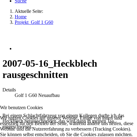
Suche
Aktuelle Seite:
Home
Projekt_Golf 1 G60
2007-05-16_Heckblech
rausgeschnitten
Details
Golf 1 G60 Neuaufbau
Wir benutzen Cookies
Bei einem Schlachtfahrzeug von einem Kollegen durfte ich das
Wir nutzen Cookies auf unserer Website. Einige von ihnen sind
Heckblech herausschneiden, das wird dann in meinen 1sa
essenziell für den Betrieb der Seite, während andere uns helfen, diese
eingeschweisst.
Website und die Nutzererfahrung zu verbessern (Tracking Cookies).
Sie können selbst entscheiden, ob Sie die Cookies zulassen möchten.