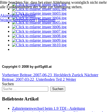
Bitte beachten Sie, dass bei einer Ablehnung womöglich nicht mehr
alle Funktionalitäten der Seite zur Verfügung stehen.
Akzeptieren
Ablehnen
Weitere Informationen
|
Impressum
Copyright © 2008 by golf1g60.at
Vorheriger Beitrag: 2007-06-23_Heckblech
Zurück
Nächster
Beitrag: 2007-03-22_Unterboden Teil 2
Weiter
Suchen
Suchen
Beliebteste Artikel
Zahnriemenwechsel beim 1.9 TDI - Anleitung