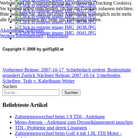
Website und die Nutzererfahrung zu verbessern (Tracking Cookies).
Sie können selbst entscheiden, ob Sie die Cookies zulassen möchten.
Bitte beachten Sie, dass bei einer Ablehnung womöglich nicht mehr
alle Funktionalitäten der Seite zur Verfügung stehen.
Akzeptieren
Ablehnen
Weitere Informationen
|
Impressum
Copyright © 2008 by golf1g60.at
Vorheriger Beitrag: 2007-10-17_Schiebedach zerlegt, Bodenplatte
grundiert
Zurück
Nächster Beitrag: 2007-10-14_Unterboden,
Scheiben, Teile v. Kabelbaum
Weiter
Suchen
Suchen
Beliebteste Artikel
Zahnriemenwechsel beim 1.9 TDI - Anleitung
Mono-Jetronic - Anleitung zum Drosselklappenpoti tauschen
TDI - Probleme und deren Lösungen
Zahnriemenwechsel beim Golf 4 mit 1.9L TDI Motor -