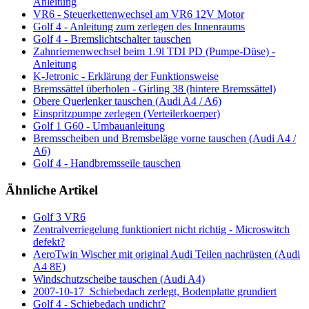
Anleitung
VR6 - Steuerkettenwechsel am VR6 12V Motor
Golf 4 - Anleitung zum zerlegen des Innenraums
Golf 4 - Bremslichtschalter tauschen
Zahnriemenwechsel beim 1.9l TDI PD (Pumpe-Düse) -
Anleitung
K-Jetronic - Erklärung der Funktionsweise
Bremssättel überholen - Girling 38 (hintere Bremssättel)
Obere Querlenker tauschen (Audi A4 / A6)
Einspritzpumpe zerlegen (Verteilerkoerper)
Golf 1 G60 - Umbauanleitung
Bremsscheiben und Bremsbeläge vorne tauschen (Audi A4 /
A6)
Golf 4 - Handbremsseile tauschen
Ähnliche Artikel
Golf 3 VR6
Zentralverriegelung funktioniert nicht richtig - Microswitch
defekt?
AeroTwin Wischer mit original Audi Teilen nachrüsten (Audi
A4 8E)
Windschutzscheibe tauschen (Audi A4)
2007-10-17_Schiebedach zerlegt, Bodenplatte grundiert
Golf 4 - Schiebedach undicht?